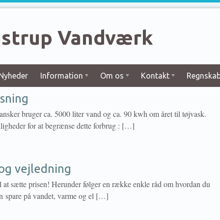
strup Vandværk
Nyheder
Information
Om os
Kontakt
Regnskab
sning
sker bruger ca. 5000 liter vand og ca. 90 kwh om året til tøjvask.
igheder for at begrænse dette forbrug : […]
og vejledning
l at sætte prisen! Herunder følger en række enkle råd om hvordan du
n spare på vandet, varme og el […]