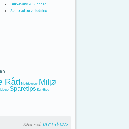
Drikkevand & Sundhed
Spareråd og vejledning
RD
e Råd
Miljø
Meddelelser
Sparetips
elelse
Sundhed
Kører med:
DVN Web CMS