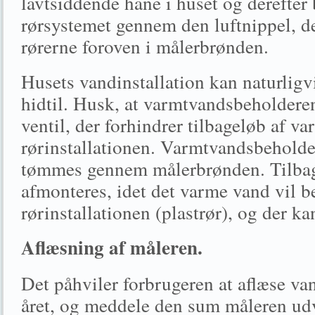
lavtsiddende hane i huset og derefter 
rørsystemet gennem den luftnippel, de
rørerne foroven i målerbrønden.
Husets vandinstallation kan naturli
hidtil. Husk, at varmtvandsbeholdere
ventil, der forhindrer tilbageløb af va
rørinstallationen. Varmtvandsbeholde
tømmes gennem målerbrønden. Tilbag
afmonteres, idet det varme vand vil b
rørinstallationen (plastrør), og der k
Aflæsning af måleren.
Det påhviler forbrugeren at aflæse v
året, og meddele den sum måleren udv