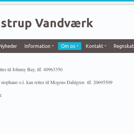
strup Vandværk
Nyheder
Information
Om os
Kontakt
Regnskab
tes til Johnny Bay, tlf. 40963350
 stophane o.l. kan rettes til Mogens Dahlgren tlf. 20695509
t: