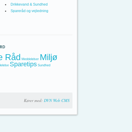
Drikkevand & Sundhed
Spareråd og vejledning
RD
e Råd
Miljø
Meddelelser
Sparetips
elelse
Sundhed
Kører med:
DVN Web CMS